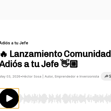
Adiós a tu Jefe
🔥 Lanzamiento Comunidad
Adiós a tu Jefe 👋🏼
S
May 03, 2026
•
Héctor Sosa | Autor, Emprendedor e Inversionista
Use Left/Right to seek, Home/End to jump to start o