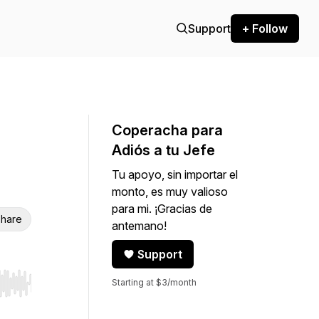
Support
+ Follow
Coperacha para
Adiós a tu Jefe
Tu apoyo, sin importar el
monto, es muy valioso
para mi. ¡Gracias de
hare
antemano!
Support
Starting at $3/month
r end. Hold shift to jump forward or backward.