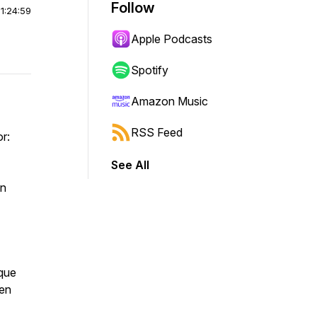
Follow
|
1:24:59
Apple Podcasts
Spotify
Amazon Music
RSS Feed
r:
See All
on
 que
 en