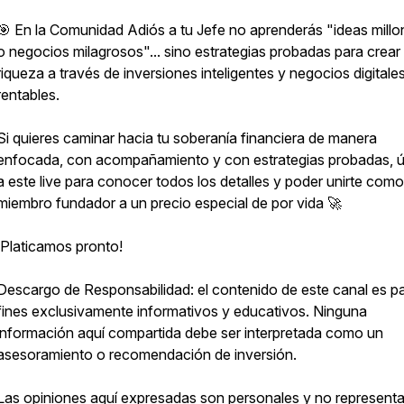
🎯 En la Comunidad Adiós a tu Jefe no aprenderás "ideas millo
o negocios milagrosos"... sino estrategias probadas para crear
riqueza a través de inversiones inteligentes y negocios digitale
rentables.
Si quieres caminar hacia tu soberanía financiera de manera
enfocada, con acompañamiento y con estrategias probadas, 
a este live para conocer todos los detalles y poder unirte como
miembro fundador a un precio especial de por vida 🚀
¡Platicamos pronto!
Descargo de Responsabilidad: el contenido de este canal es p
fines exclusivamente informativos y educativos. Ninguna
información aquí compartida debe ser interpretada como un
asesoramiento o recomendación de inversión.
Las opiniones aquí expresadas son personales y no represent