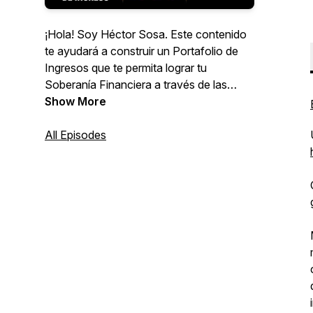
¡Hola! Soy Héctor Sosa. Este contenido
te ayudará a construir un Portafolio de
Ingresos que te permita lograr tu
Soberanía Financiera a través de las
Inversiones y Negocios. Si buscas
Show More
convertirse en la mejor versión de ti
mismo y liberar tu máximo potencial,
All Episodes
¡estás en el lugar indicado!