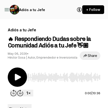
+ Follow
Adiós a tu Jefe
Adiós a tu Jefe
🔥 Respondiendo Dudas sobre la
Comunidad Adiós a tu Jefe 👋🏼
May 06, 2026
•
Share
Héctor Sosa | Autor, Emprendedor e Inversionista
Use Left/Right to seek, Home/End to jump to st
0:00
|
10:36